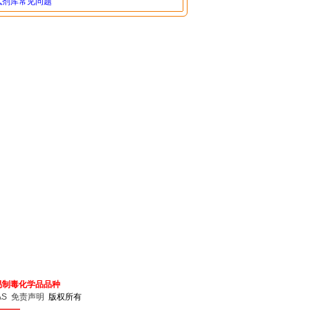
试剂库常见问题
易制毒化学品品种
AS
免责声明
版权所有