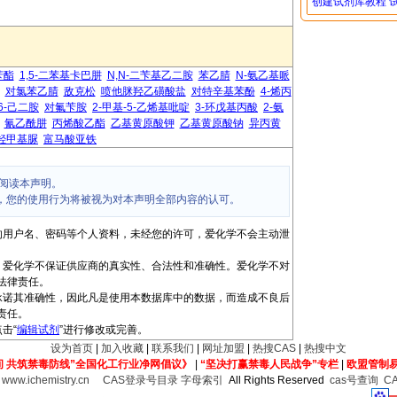
创建试剂库教程
苄酯
1,5-二苯基卡巴肼
N,N-二苄基乙二胺
苯乙腈
N-氨乙基哌
对氯苯乙腈
敌克松
喷他脒羟乙磺酸盐
对特辛基苯酚
4-烯丙
,6-己二胺
对氟苄胺
2-甲基-5-乙烯基吡啶
3-环戊基丙酸
2-氨
氰乙酰肼
丙烯酸乙酯
乙基黄原酸钾
乙基黄原酸钠
异丙黄
双羟甲基脲
富马酸亚铁
阅读本声明。
，您的使用行为将被视为对本声明全部内容的认可。
的用户名、密码等个人资料，未经您的许可，爱化学不会主动泄
，爱化学不保证供应商的真实性、合法性和准确性。爱化学不对
法律责任。
承诺其准确性，因此凡是使用本数据库中的数据，而造成不良后
责任。
击“
编辑试剂
”进行修改或完善。
设为首页
|
加入收藏
|
联系我们
|
网址加盟
|
热搜CAS
|
热搜中文
间 共筑禁毒防线”全国化工行业净网倡议》
|
“坚决打赢禁毒人民战争”专栏
|
欧盟管制
6
www.ichemistry.cn
CAS登录号目录
字母索引
All Rights Reserved
cas号查询
C