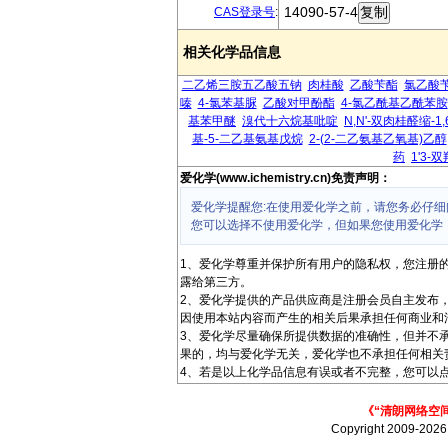
14090-57-4
CAS登录号
:
相关化学品信息
二乙烯三胺五乙酸五钠
肉桂酸
乙酸苄酯
氯乙酸
嗪
4-氯苯基脲
乙酸对甲酚酯
4-氯乙酰基乙酰苯胺
基苯甲醚
溴代十六烷基吡啶
N,N'-双肉桂醛缩-1
基-5-二乙基氨基戊烷
2-(2-二乙氨基乙氧基)乙醇
药
1'3-
爱化学(www.ichemistry.cn)免责声明：
爱化学提醒您:在使用爱化学之前，请您务必仔细
您可以选择不使用爱化学，但如果您使用爱化学
1、爱化学尊重并保护所有用户的隐私权，您注册
露给第三方。
2、爱化学提供的产品供应商是注册会员自主发布
因使用本站内容而产生的相关后果承担任何商业和
3、爱化学尽量确保所提供数据的准确性，但并不
果的，均与爱化学无关，爱化学也不承担任何相关
4、若是以上化学品信息有误或者不完整，您可以点
《“清朗网络空
Copyright 2009-202