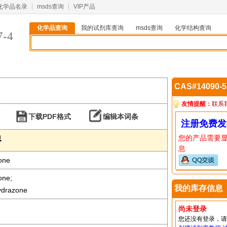
化学品名录
msds查询
VIP产品
化学品查询
我的试剂库查询
msds查询
化学结构查询
7-4
CAS#14090-
友情提醒：
联系
下载PDF格式
编辑本词条
注册免费发
您的产品需要
息
息
one
one;
我的库存信息
ydrazone
尚未登录
您还没有登录，