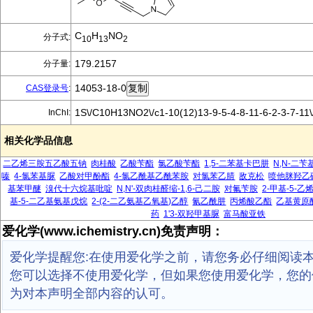
C
H
NO
分子式:
10
13
2
179.2157
分子量:
14053-18-0
CAS登录号
:
1S\/C10H13NO2\/c1-10(12)13-9-5-4-8-11-6-2-3-7-11
InChI:
相关化学品信息
二乙烯三胺五乙酸五钠
肉桂酸
乙酸苄酯
氯乙酸苄酯
1,5-二苯基卡巴肼
N,N-二
嗪
4-氯苯基脲
乙酸对甲酚酯
4-氯乙酰基乙酰苯胺
对氯苯乙腈
敌克松
喷他脒羟乙
基苯甲醚
溴代十六烷基吡啶
N,N'-双肉桂醛缩-1,6-己二胺
对氟苄胺
2-甲基-5-
基-5-二乙基氨基戊烷
2-(2-二乙氨基乙氧基)乙醇
氰乙酰肼
丙烯酸乙酯
乙基黄原
药
1'3-双羟甲基脲
富马酸亚铁
爱化学(www.ichemistry.cn)免责声明：
爱化学提醒您:在使用爱化学之前，请您务必仔细阅读
您可以选择不使用爱化学，但如果您使用爱化学，您的
为对本声明全部内容的认可。