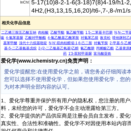
5-17(10)8-2-1-6(3-18)7(8)4-19/h1-2
InChI:
4H2,(H3,13,15,16,20)/t6-,7-,8-/m1/
相关化学品信息
二乙烯三胺五乙酸五钠
肉桂酸
乙酸苄酯
氯乙酸苄酯
1,5-二苯基卡巴肼
N,N-二
嗪
4-氯苯基脲
乙酸对甲酚酯
4-氯乙酰基乙酰苯胺
对氯苯乙腈
敌克松
喷他脒羟乙
基苯甲醚
溴代十六烷基吡啶
N,N'-双肉桂醛缩-1,6-己二胺
对氟苄胺
2-甲基-5-
基-5-二乙基氨基戊烷
2-(2-二乙氨基乙氧基)乙醇
氰乙酰肼
丙烯酸乙酯
乙基黄原
药
1'3-双羟甲基脲
富马酸亚铁
爱化学(www.ichemistry.cn)免责声明：
爱化学提醒您:在使用爱化学之前，请您务必仔细阅读
您可以选择不使用爱化学，但如果您使用爱化学，您的
为对本声明全部内容的认可。
1、爱化学尊重并保护所有用户的隐私权，您注册的用户
料，未经您的许可，爱化学不会主动泄露给第三方。
2、爱化学提供的产品供应商是注册会员自主发布，爱化
真实性、合法性和准确性。爱化学不对因使用本站内容