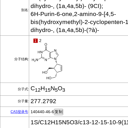
dihydro-, (1a,4a,5b)- (9CI);
别名:
6H-Purin-6-one,2-amino-9-[4,5-
bis(hydroxymethyl)-2-cyclopenten-1-
dihydro-, (1a,4a,5b)-(?à)-
1
2
分子结构:
C
H
N
O
分子式:
12
15
5
3
277.2792
分子量:
140440-46-6
CAS登录号
:
1S/C12H15N5O3/c13-12-15-10-9(11