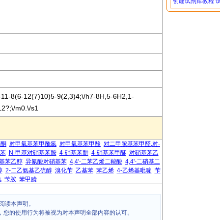
创建试剂库教程
1-8(6-12(7)10)5-9(2,3)4;\/h7-8H,5-6H2,1-
12?;\/m0.\/s1
乙酮
对甲氧基苯甲酰氯
对甲氧基苯甲酸
对二甲胺基苯甲醛,对-
基苯
N-甲基对硝基苯胺
4-硝基苯肼
4-硝基苯甲醚
对硝基苯乙
基苯乙醇
异氰酸对硝基苯
4,4'-二苯乙烯二羧酸
4,4'-二硝基二
醇
2-二乙氨基乙硫醇
溴化苄
乙基苯
苯乙烯
4-乙烯基吡啶
苄
氯
苄胺
苯甲腈
阅读本声明。
，您的使用行为将被视为对本声明全部内容的认可。