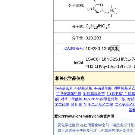
分子结构:
C
H
INO
S
分子式:
8
18
2
319.203
分子量:
109280-12-8
CAS登录号
:
1S\/C8H18NO2S.HI\/c1-7-1
InChI:
4H3;1H\/q+1;\/p-1\/t7-,8-,
相关化学品信息
4-硝基氯苯
4-硝基苯胺
4-硝基苯酚
对甲氧基苯
二甲胺基苯甲醛
对硝基溴化苄
1-(氯甲基)-4-硝
酮
对苯二甲酰氯
N,N,N',N'-四甲基对苯二胺
对硝
苯二硫醚
喷他脒
N,N-二乙基乙二胺
二乙氨基乙
基
爱化学(www.ichemistry.cn)免责声明：
爱化学提醒您:在使用爱化学之前，请您务必仔细
您可以选择不使用爱化学，但如果您使用爱化学