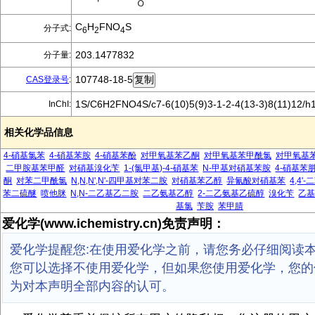
C
H
FNO
S
分子式:
6
2
4
203.1477832
分子量:
107748-18-5
CAS登录号
:
1S/C6H2FNO4S/c7-6(10)5(9)3-1-2-4(13-3)8(11)12/h
InChI:
相关化学品信息
4-硝基氯苯
4-硝基苯胺
4-硝基苯酚
对甲氧基苯乙酮
对甲氧基苯甲酰氯
对甲氧基
二甲胺基苯甲醛
对硝基溴化苄
1-(氯甲基)-4-硝基苯
N-甲基对硝基苯胺
4-硝基苯
酮
对苯二甲酰氯
N,N,N',N'-四甲基对苯二胺
对硝基苯乙醇
异氰酸对硝基苯
4,4
苯二硫醚
喷他脒
N,N-二乙基乙二胺
二乙氨基乙醇
2-二乙氨基乙硫醇
溴化苄
乙
基氯
苄胺
苯甲腈
爱化学(www.ichemistry.cn)免责声明：
爱化学提醒您:在使用爱化学之前，请您务必仔细阅读
您可以选择不使用爱化学，但如果您使用爱化学，您的
为对本声明全部内容的认可。