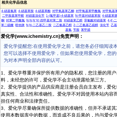
相关化学品信息
4-硝基氯苯
4-硝基苯胺
4-硝基苯酚
对甲氧基苯乙酮
对甲氧基苯甲酰氯
对甲氧基
二甲胺基苯甲醛
对硝基溴化苄
1-(氯甲基)-4-硝基苯
N-甲基对硝基苯胺
4-硝基苯
酮
对苯二甲酰氯
N,N,N',N'-四甲基对苯二胺
对硝基苯乙醇
异氰酸对硝基苯
4,4
苯二硫醚
喷他脒
N,N-二乙基乙二胺
二乙氨基乙醇
2-二乙氨基乙硫醇
溴化苄
乙
基氯
苄胺
苯甲腈
爱化学(www.ichemistry.cn)免责声明：
爱化学提醒您:在使用爱化学之前，请您务必仔细阅读
您可以选择不使用爱化学，但如果您使用爱化学，您的
为对本声明全部内容的认可。
1、爱化学尊重并保护所有用户的隐私权，您注册的用户
料，未经您的许可，爱化学不会主动泄露给第三方。
2、爱化学提供的产品供应商是注册会员自主发布，爱化
真实性、合法性和准确性。爱化学不对因使用本站内容
担任何商业和法律责任。
3、爱化学尽量确保所提供数据的准确性，但并不承诺其
使用本数据库中的数据，而造成不良后果的，均与爱化