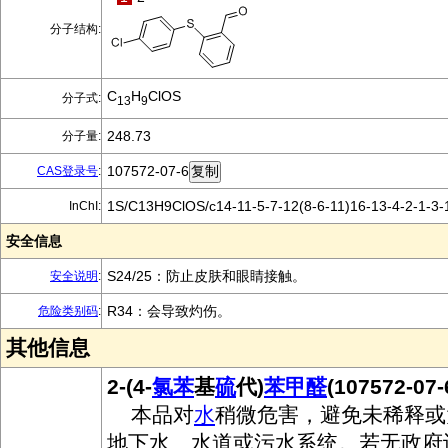
分子结构:
C
H
ClOS
分子式:
13
9
248.73
分子量:
107572-07-6
CAS登录号
:
1S/C13H9ClOS/c14-11-5-7-12(8-6-11)16-13-4-2-1-3-
InChI:
安全信息
S24/25：防止皮肤和眼睛接触。
安全说明
:
R34：会导致灼伤。
危险类别码
:
其他信息
2-(4-
氯
苯
基
硫
代)
苯甲醛
(107572-0
本品对
水
稍微危害，避免未稀释或
地下水、水道或污水系统。若无政府