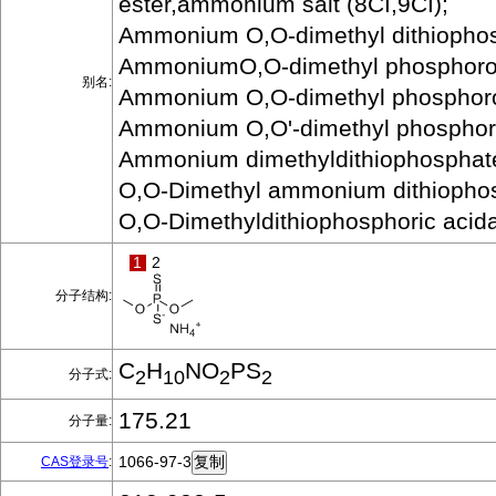
ester,ammonium salt (8CI,9CI);
Ammonium O,O-dimethyl dithiopho
AmmoniumO,O-dimethyl phosphorod
别名:
Ammonium O,O-dimethyl phosphorod
Ammonium O,O'-dimethyl phosphoro
Ammonium dimethyldithiophosphat
O,O-Dimethyl ammonium dithiopho
O,O-Dimethyldithiophosphoric aci
1
2
分子结构:
C
H
NO
PS
分子式:
2
10
2
2
175.21
分子量:
1066-97-3
CAS登录号
: