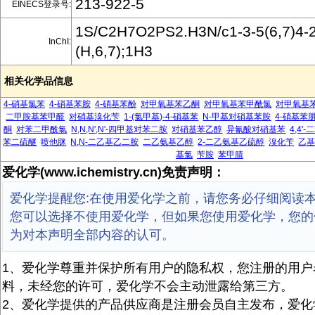
213-922-5
EINECS登录号:
1S/C2H7O2PS2.H3N/c1-3-5(6,7)4-2
InChI:
(H,6,7);1H3
相关化学品信息
4-硝基氯苯
4-硝基苯胺
4-硝基苯酚
对甲氧基苯乙酮
对甲氧基苯甲酰氯
对甲氧基
二甲胺基苯甲醛
对硝基溴化苄
1-(氯甲基)-4-硝基苯
N-甲基对硝基苯胺
4-硝基苯
酮
对苯二甲酰氯
N,N,N',N'-四甲基对苯二胺
对硝基苯乙醇
异氰酸对硝基苯
4,4
苯二硫醚
喷他脒
N,N-二乙基乙二胺
二乙氨基乙醇
2-二乙氨基乙硫醇
溴化苄
乙
基氯
苄胺
苯甲腈
爱化学(www.ichemistry.cn)免责声明：
爱化学提醒您:在使用爱化学之前，请您务必仔细阅读
您可以选择不使用爱化学，但如果您使用爱化学，您的
为对本声明全部内容的认可。
1、爱化学尊重并保护所有用户的隐私权，您注册的用户
料，未经您的许可，爱化学不会主动泄露给第三方。
2、爱化学提供的产品供应商是注册会员自主发布，爱化