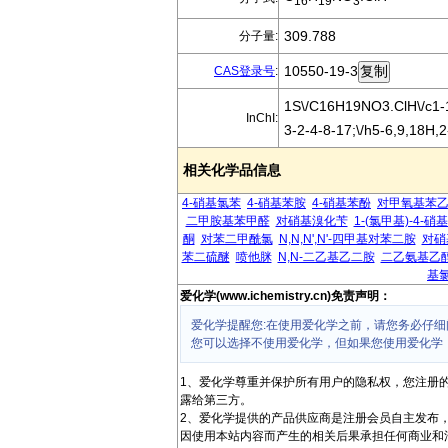
16
19
3
309.788
分子量:
10550-19-3
CAS登录号
:
1S\/C16H19NO3.ClH\/c1-1
InChI:
3-2-4-8-17;\/h5-6,9,18H,
相关化学品信息
4-硝基氯苯
4-硝基苯胺
4-硝基苯酚
对甲氧基苯
二甲胺基苯甲醛
对硝基溴化苄
1-(氯甲基)-4-硝
酮
对苯二甲酰氯
N,N,N',N'-四甲基对苯二胺
对硝
苯二硫醚
喷他脒
N,N-二乙基乙二胺
二乙氨基乙
基
爱化学(www.ichemistry.cn)免责声明：
爱化学提醒您:在使用爱化学之前，请您务必仔细
您可以选择不使用爱化学，但如果您使用爱化学
1、爱化学尊重并保护所有用户的隐私权，您注册
露给第三方。
2、爱化学提供的产品供应商是注册会员自主发布
因使用本站内容而产生的相关后果承担任何商业和