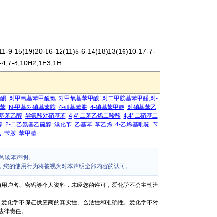
1-9-15(19)20-16-12(11)5-6-14(18)13(16)10-17-7-
2-4,7-8,10H2,1H3;1H
乙酮
对甲氧基苯甲酰氯
对甲氧基苯甲酸
对二甲胺基苯甲醛,对-
基苯
N-甲基对硝基苯胺
4-硝基苯肼
4-硝基苯甲醚
对硝基苯乙
基苯乙醇
异氰酸对硝基苯
4,4'-二苯乙烯二羧酸
4,4'-二硝基二
醇
2-二乙氨基乙硫醇
溴化苄
乙基苯
苯乙烯
4-乙烯基吡啶
苄
氯
苄胺
苯甲腈
阅读本声明。
，您的使用行为将被视为对本声明全部内容的认可。
的用户名、密码等个人资料，未经您的许可，爱化学不会主动泄
，爱化学不保证供应商的真实性、合法性和准确性。爱化学不对
法律责任。