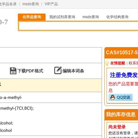
化学品名录
msds查询
VIP产品
化学品查询
我的试剂库查询
msds查询
化学结构查询
0-7
CAS#10517-
友情提醒：
联系
下载PDF格式
编辑本词条
注册免费发
您的产品需要
息
息
o-a-methyl-
methyl-(7CI,8CI);
我的库存信息
lcohol;
尚未登录
lcohol
您还没有登录，