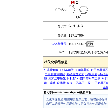
1
2
分子结构:
C
H
NO
分子式:
8
11
137.17904
分子量:
10517-50-7
CAS登录号
:
1S/C8H11NO/c1-6(10)7-4
InChI:
相关化学品信息
4-硝基氯苯
4-硝基苯胺
4-硝基苯酚
对甲氧基苯
二甲胺基苯甲醛
对硝基溴化苄
1-(氯甲基)-4-硝
酮
对苯二甲酰氯
N,N,N',N'-四甲基对苯二胺
对硝
苯二硫醚
喷他脒
N,N-二乙基乙二胺
二乙氨基乙
基
爱化学(www.ichemistry.cn)免责声明：
爱化学提醒您:在使用爱化学之前，请您务必仔细
您可以选择不使用爱化学，但如果您使用爱化学