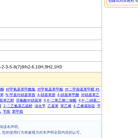
创建试剂库教程
-2-3-5-8(7)9/h2-6,10H,9H2,1H3
乙酮
对甲氧基苯甲酰氯
对甲氧基苯甲酸
对二甲胺基苯甲醛,对-
基苯
N-甲基对硝基苯胺
4-硝基苯肼
4-硝基苯甲醚
对硝基苯乙
基苯乙醇
异氰酸对硝基苯
4,4'-二苯乙烯二羧酸
4,4'-二硝基二
醇
2-二乙氨基乙硫醇
溴化苄
乙基苯
苯乙烯
4-乙烯基吡啶
苄
氯
苄胺
苯甲腈
阅读本声明。
，您的使用行为将被视为对本声明全部内容的认可。