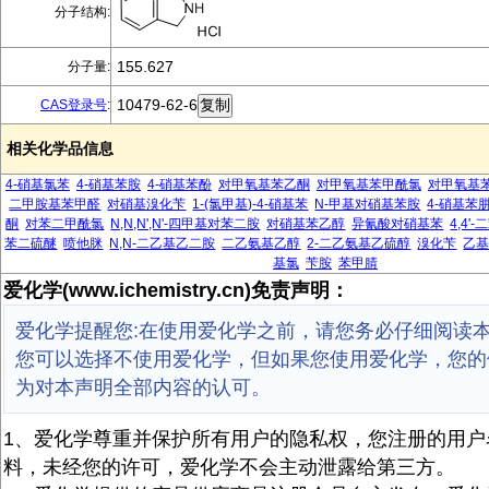
分子结构:
155.627
分子量:
10479-62-6
CAS登录号
:
相关化学品信息
4-硝基氯苯
4-硝基苯胺
4-硝基苯酚
对甲氧基苯乙酮
对甲氧基苯甲酰氯
对甲氧基
二甲胺基苯甲醛
对硝基溴化苄
1-(氯甲基)-4-硝基苯
N-甲基对硝基苯胺
4-硝基苯
酮
对苯二甲酰氯
N,N,N',N'-四甲基对苯二胺
对硝基苯乙醇
异氰酸对硝基苯
4,4
苯二硫醚
喷他脒
N,N-二乙基乙二胺
二乙氨基乙醇
2-二乙氨基乙硫醇
溴化苄
乙
基氯
苄胺
苯甲腈
爱化学(www.ichemistry.cn)免责声明：
爱化学提醒您:在使用爱化学之前，请您务必仔细阅读
您可以选择不使用爱化学，但如果您使用爱化学，您的
为对本声明全部内容的认可。
1、爱化学尊重并保护所有用户的隐私权，您注册的用户
料，未经您的许可，爱化学不会主动泄露给第三方。