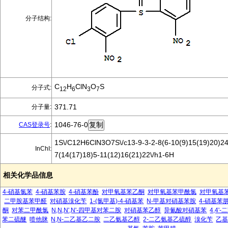
分子结构:
C
H
ClN
O
S
分子式:
12
6
3
7
371.71
分子量:
1046-76-0
CAS登录号
:
1S\/C12H6ClN3O7S\/c13-9-3-2-8(6-10(9)15(19)20)24
InChI:
7(14(17)18)5-11(12)16(21)22\/h1-6H
相关化学品信息
4-硝基氯苯
4-硝基苯胺
4-硝基苯酚
对甲氧基苯乙酮
对甲氧基苯甲酰氯
对甲氧基
二甲胺基苯甲醛
对硝基溴化苄
1-(氯甲基)-4-硝基苯
N-甲基对硝基苯胺
4-硝基苯
酮
对苯二甲酰氯
N,N,N',N'-四甲基对苯二胺
对硝基苯乙醇
异氰酸对硝基苯
4,4
苯二硫醚
喷他脒
N,N-二乙基乙二胺
二乙氨基乙醇
2-二乙氨基乙硫醇
溴化苄
乙