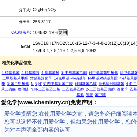
C
H
NO
分子式:
16
17
2
255.3117
分子量:
104582-19-6
CAS登录号
:
1S\/C16H17NO2\/c18-15-12-7-3-4-8-13(12)16(19)14(
InChI:
17\/h3-4,7-8,11H,1-2,5-6,9-10H2
相关化学品信息
4-硝基氯苯
4-硝基苯胺
4-硝基苯酚
对甲氧基苯乙酮
对甲氧基苯甲酰氯
对甲氧基
二甲胺基苯甲醛
对硝基溴化苄
1-(氯甲基)-4-硝基苯
N-甲基对硝基苯胺
4-硝基苯
酮
对苯二甲酰氯
N,N,N',N'-四甲基对苯二胺
对硝基苯乙醇
异氰酸对硝基苯
4,4
苯二硫醚
喷他脒
N,N-二乙基乙二胺
二乙氨基乙醇
2-二乙氨基乙硫醇
溴化苄
乙
基氯
苄胺
苯甲腈
爱化学(www.ichemistry.cn)免责声明：
爱化学提醒您:在使用爱化学之前，请您务必仔细阅读
您可以选择不使用爱化学，但如果您使用爱化学，您的
为对本声明全部内容的认可。