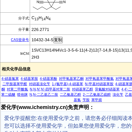
C
H
N
分子式:
13
14
4
226.2771
分子量:
10432-34-5
CAS登录号
:
1S\/C13H14N4\/c1-3-5-6-11(4-2)12(7-14,8-15)13(11,
InChI:
2H3
相关化学品信息
4-硝基氯苯
4-硝基苯胺
4-硝基苯酚
对甲氧基苯乙酮
对甲氧基苯甲酰氯
对甲氧基
二甲胺基苯甲醛
对硝基溴化苄
1-(氯甲基)-4-硝基苯
N-甲基对硝基苯胺
4-硝基苯
酮
对苯二甲酰氯
N,N,N',N'-四甲基对苯二胺
对硝基苯乙醇
异氰酸对硝基苯
4,4
苯二硫醚
喷他脒
N,N-二乙基乙二胺
二乙氨基乙醇
2-二乙氨基乙硫醇
溴化苄
乙
基氯
苄胺
苯甲腈
爱化学(www.ichemistry.cn)免责声明：
爱化学提醒您:在使用爱化学之前，请您务必仔细阅读
您可以选择不使用爱化学，但如果您使用爱化学，您的