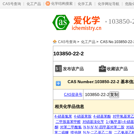
化学结构搜索
CAS号查询
化工产品
化学工具
化学网址导航
危险
103850-
CAS号查询
>
化工产品
> CAS No.103850-22-
103850-22-2
发布该产品
收藏该产品
CAS Number:103850-22-2 基本
103850-22-2
CAS登录号
:
相关化学品信息
4-硝基氯苯
4-硝基苯胺
4-硝基苯酚
对甲氧基苯
二甲胺基苯甲醛
对硝基溴化苄
1-(氯甲基)-4-硝
酮
对苯二甲酰氯
N,N,N',N'-四甲基对苯二胺
对硝
苯二硫醚
喷他脒
N,N-二乙基乙二胺
二乙氨基乙