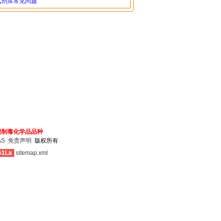
试剂库常见问题
易制毒化学品品种
AS
免责声明
版权所有
51La
sitemap.xml