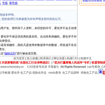
创建试剂库教程
氯
苄胺
苯甲腈
阅读本声明。
，您的使用行为将被视为对本声明全部内容的认可。
的用户名、密码等个人资料，未经您的许可，爱化学不会主动泄
，爱化学不保证供应商的真实性、合法性和准确性。爱化学不对
法律责任。
承诺其准确性，因此凡是使用本数据库中的数据，而造成不良后
责任。
击“
编辑试剂
”进行修改或完善。
设为首页
|
加入收藏
|
联系我们
|
网址加盟
|
热搜CAS
|
热搜中文
间 共筑禁毒防线”全国化工行业净网倡议》
|
“坚决打赢禁毒人民战争”专栏
|
欧盟管制
6
www.ichemistry.cn
CAS登录号目录
字母索引
All Rights Reserved
cas号查询
C
登记号检索
爱化学
化工产品
危险化学品
msds查询
化工产品原料
求购化工产品