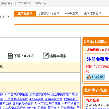
化学品名录
msds查询
VIP产品
化学品查询
我的试剂库查询
msds查询
化学结构查询
22-2
2
CAS#103850
友情提醒：
联系
下载PDF格式
编辑本词条
注册免费发
您的产品需要
信息
息
我的库存信息
乙酮
对甲氧基苯甲酰氯
对甲氧基苯甲酸
对二甲胺基苯甲醛,对-
基苯
N-甲基对硝基苯胺
4-硝基苯肼
4-硝基苯甲醚
对硝基苯乙
尚未登录
基苯乙醇
异氰酸对硝基苯
4,4'-二苯乙烯二羧酸
4,4'-二硝基二
您还没有登录，
醇
2-二乙氨基乙硫醇
溴化苄
乙基苯
苯乙烯
4-乙烯基吡啶
苄