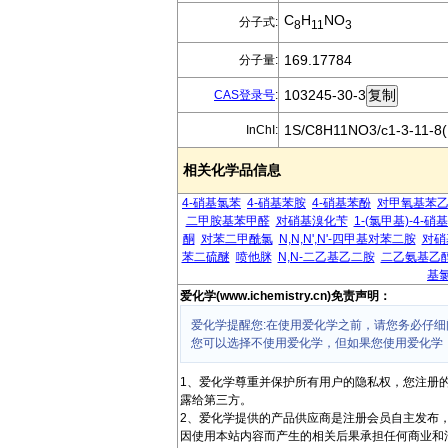
C
H
NO
分子式:
8
11
3
169.17784
分子量:
103245-30-3
CAS登录号
:
1S/C8H11NO3/c1-3-11-8(
InChI:
相关化学品信息
4-硝基氯苯
4-硝基苯胺
4-硝基苯酚
对甲氧基苯
二甲胺基苯甲醛
对硝基溴化苄
1-(氯甲基)-4-硝
酮
对苯二甲酰氯
N,N,N',N'-四甲基对苯二胺
对硝
苯二硫醚
喷他脒
N,N-二乙基乙二胺
二乙氨基乙
基
爱化学(www.ichemistry.cn)免责声明：
爱化学提醒您:在使用爱化学之前，请您务必仔细
您可以选择不使用爱化学，但如果您使用爱化学
1、爱化学尊重并保护所有用户的隐私权，您注册
露给第三方。
2、爱化学提供的产品供应商是注册会员自主发布
因使用本站内容而产生的相关后果承担任何商业和