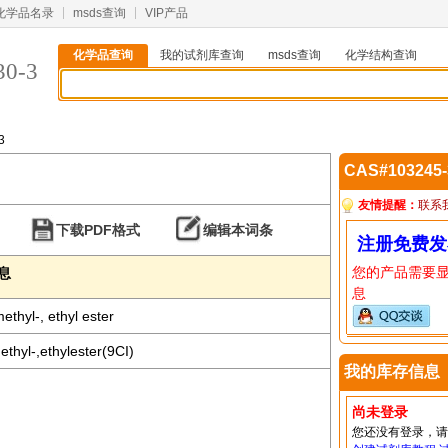
化学品名录
msds查询
VIP产品
化学品查询
我的试剂库查询
msds查询
化学结构查询
30-3
3
CAS#103245
友情提醒：
联系
下载PDF格式
编辑本词条
注册免费发
您的产品需要
信息
息
ethyl-, ethyl ester
ethyl-,ethylester(9CI)
我的库存信息
尚未登录
您还没有登录，