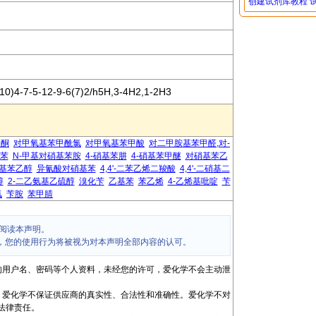
创建试剂库教程
10)4-7-5-12-9-6(7)2/h5H,3-4H2,1-2H3
乙酮
对甲氧基苯甲酰氯
对甲氧基苯甲酸
对二甲胺基苯甲醛,对-
基苯
N-甲基对硝基苯胺
4-硝基苯肼
4-硝基苯甲醚
对硝基苯乙
基苯乙醇
异氰酸对硝基苯
4,4'-二苯乙烯二羧酸
4,4'-二硝基二
醇
2-二乙氨基乙硫醇
溴化苄
乙基苯
苯乙烯
4-乙烯基吡啶
苄
氯
苄胺
苯甲腈
阅读本声明。
，您的使用行为将被视为对本声明全部内容的认可。
的用户名、密码等个人资料，未经您的许可，爱化学不会主动泄
，爱化学不保证供应商的真实性、合法性和准确性。爱化学不对
法律责任。