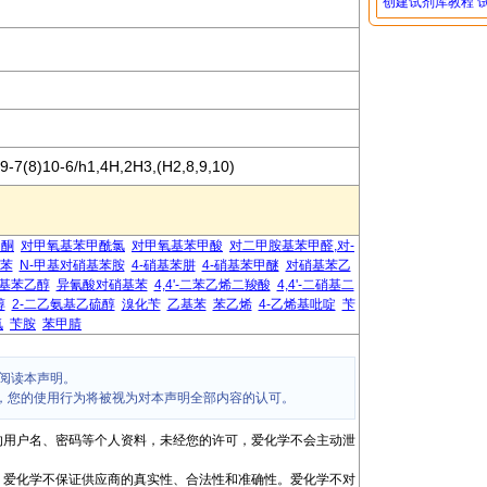
创建试剂库教程
9-7(8)10-6/h1,4H,2H3,(H2,8,9,10)
乙酮
对甲氧基苯甲酰氯
对甲氧基苯甲酸
对二甲胺基苯甲醛,对-
基苯
N-甲基对硝基苯胺
4-硝基苯肼
4-硝基苯甲醚
对硝基苯乙
基苯乙醇
异氰酸对硝基苯
4,4'-二苯乙烯二羧酸
4,4'-二硝基二
醇
2-二乙氨基乙硫醇
溴化苄
乙基苯
苯乙烯
4-乙烯基吡啶
苄
氯
苄胺
苯甲腈
阅读本声明。
，您的使用行为将被视为对本声明全部内容的认可。
的用户名、密码等个人资料，未经您的许可，爱化学不会主动泄
，爱化学不保证供应商的真实性、合法性和准确性。爱化学不对