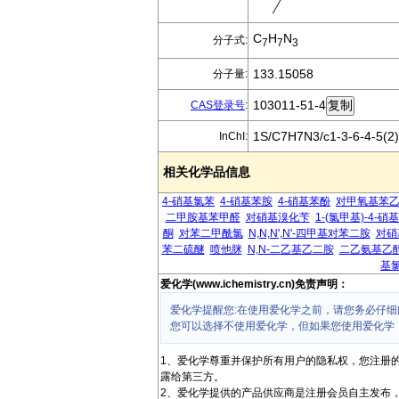
C
H
N
分子式:
7
7
3
133.15058
分子量:
103011-51-4
CAS登录号
:
1S/C7H7N3/c1-3-6-4-5(2)
InChI:
相关化学品信息
4-硝基氯苯
4-硝基苯胺
4-硝基苯酚
对甲氧基苯
二甲胺基苯甲醛
对硝基溴化苄
1-(氯甲基)-4-硝
酮
对苯二甲酰氯
N,N,N',N'-四甲基对苯二胺
对硝
苯二硫醚
喷他脒
N,N-二乙基乙二胺
二乙氨基乙
基
爱化学(www.ichemistry.cn)免责声明：
爱化学提醒您:在使用爱化学之前，请您务必仔细
您可以选择不使用爱化学，但如果您使用爱化学
1、爱化学尊重并保护所有用户的隐私权，您注册
露给第三方。
2、爱化学提供的产品供应商是注册会员自主发布