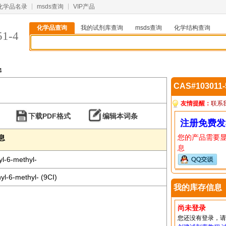
化学品名录
msds查询
VIP产品
化学品查询
我的试剂库查询
msds查询
化学结构查询
51-4
4
CAS#103011
友情提醒：
联系
下载PDF格式
编辑本词条
注册免费发
您的产品需要
信息
息
yl-6-methyl-
yl-6-methyl- (9CI)
我的库存信息
尚未登录
您还没有登录，