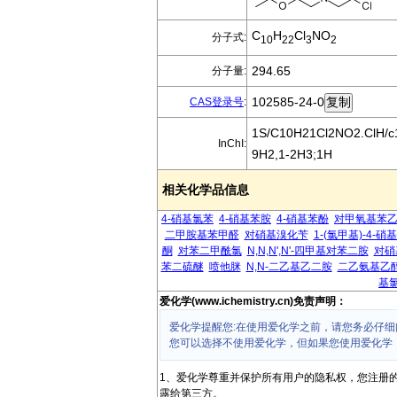
C
H
Cl
NO
分子式:
10
22
3
2
294.65
分子量:
102585-24-0
CAS登录号
:
1S/C10H21Cl2NO2.ClH/c1-
InChI:
9H2,1-2H3;1H
相关化学品信息
4-硝基氯苯
4-硝基苯胺
4-硝基苯酚
对甲氧基苯
二甲胺基苯甲醛
对硝基溴化苄
1-(氯甲基)-4-硝
酮
对苯二甲酰氯
N,N,N',N'-四甲基对苯二胺
对硝
苯二硫醚
喷他脒
N,N-二乙基乙二胺
二乙氨基乙
基
爱化学(www.ichemistry.cn)免责声明：
爱化学提醒您:在使用爱化学之前，请您务必仔细
您可以选择不使用爱化学，但如果您使用爱化学
1、爱化学尊重并保护所有用户的隐私权，您注册
露给第三方。