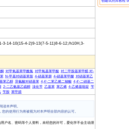
创建试剂库教程
3-14-10(15-4-2)9-13(7-5-11)8-6-12;/h10H,3-
乙酮
对甲氧基苯甲酰氯
对甲氧基苯甲酸
对二甲胺基苯甲醛,对-
基苯
N-甲基对硝基苯胺
4-硝基苯肼
4-硝基苯甲醚
对硝基苯乙
基苯乙醇
异氰酸对硝基苯
4,4'-二苯乙烯二羧酸
4,4'-二硝基二
醇
2-二乙氨基乙硫醇
溴化苄
乙基苯
苯乙烯
4-乙烯基吡啶
苄
氯
苄胺
苯甲腈
阅读本声明。
，您的使用行为将被视为对本声明全部内容的认可。
的用户名、密码等个人资料，未经您的许可，爱化学不会主动泄