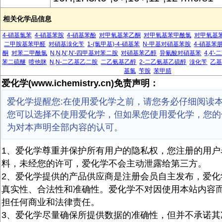
相关化学品信息
4-硝基氯苯
4-硝基苯胺
4-硝基苯酚
对甲氧基苯乙酮
对甲氧基苯甲酰氯
对甲氧基
二甲胺基苯甲醛
对硝基溴化苄
1-(氯甲基)-4-硝基苯
N-甲基对硝基苯胺
4-硝基苯
酮
对苯二甲酰氯
N,N,N',N'-四甲基对苯二胺
对硝基苯乙醇
异氰酸对硝基苯
4,4
苯二硫醚
喷他脒
N,N-二乙基乙二胺
二乙氨基乙醇
2-二乙氨基乙硫醇
溴化苄
乙
基氯
苄胺
苯甲腈
爱化学(www.ichemistry.cn)免责声明：
爱化学提醒您:在使用爱化学之前，请您务必仔细阅读
您可以选择不使用爱化学，但如果您使用爱化学，您的
为对本声明全部内容的认可。
1、爱化学尊重并保护所有用户的隐私权，您注册的用户
料，未经您的许可，爱化学不会主动泄露给第三方。
2、爱化学提供的产品供应商是注册会员自主发布，爱化
真实性、合法性和准确性。爱化学不对因使用本站内容
担任何商业和法律责任。
3、爱化学尽量确保所提供数据的准确性，但并不承诺其