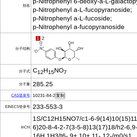
p-Nitrophenyl 6-deoxy-a-L-galactop
别名:
p-Nitrophenyl a-L-fucopyranoside;
p-Nitrophenyl a-L-fucoside;
p-Nitrophenyl a-fucopyranoside
1
2
分子结构:
C
H
NO
分子式:
12
15
7
285.25
分子量:
10231-84-2
CAS登录号
:
233-553-3
EINECS登录号:
1S/C12H15NO7/c1-6-9(14)10(15)11
6)20-8-4-2-7(3-5-8)13(17)18/h2-6,9
InChI:
16H,1H3/t6-,9+,10+,11-,12-/m0/s1