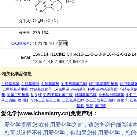
C
H
Cl
N
分子式:
14
12
2
2
279.164
分子量:
102129-10-2
CAS登录号
:
1S\/C14H11ClN2.ClH\/c15-11-5-1-3-9-10-4-2-6-12-14
InChI:
12;\/h1,3,5,7-8H,2,4,6H2;1H
相关化学品信息
4-硝基氯苯
4-硝基苯胺
4-硝基苯酚
对甲氧基苯乙酮
对甲氧基苯甲酰氯
对甲氧基
二甲胺基苯甲醛
对硝基溴化苄
1-(氯甲基)-4-硝基苯
N-甲基对硝基苯胺
4-硝基苯
酮
对苯二甲酰氯
N,N,N',N'-四甲基对苯二胺
对硝基苯乙醇
异氰酸对硝基苯
4,4
苯二硫醚
喷他脒
N,N-二乙基乙二胺
二乙氨基乙醇
2-二乙氨基乙硫醇
溴化苄
乙
基氯
苄胺
苯甲腈
爱化学(www.ichemistry.cn)免责声明：
爱化学提醒您:在使用爱化学之前，请您务必仔细阅读
您可以选择不使用爱化学，但如果您使用爱化学，您的