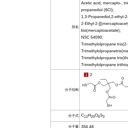
Acetic acid, mercapto-, tr
propanediol (8CI);
1,3-Propanediol,2-ethyl-2
2-Ethyl-2-[[(mercaptoacet
别名:
bis(mercaptoacetate);
NSC 54090;
Trimethylolpropane tris(2
Trimethylolpropanetris(me
Trimethylolpropane tris(th
Trimethylolpropane trithio
1
2
分子结构:
C
H
O
S
分子式:
12
20
6
3
356.48
分子量: