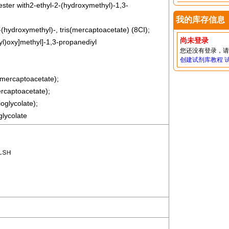
iester with2-ethyl-2-(hydroxymethyl)-1,3-
我的库存信息
-(hydroxymethyl)-, tris(mercaptoacetate) (8CI);
尚未登录
yl)oxy]methyl]-1,3-propanediyl
您还没有登录，
创建试剂库教程
-mercaptoacetate);
rcaptoacetate);
ioglycolate);
glycolate