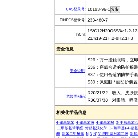
10193-96-1
CAS登录号
:
233-480-7
EINECS登录号:
1S/C12H20O6S3/c1-2-12(6
InChI:
21/h19-21H,2-8H2,1H3
安全信息
S26：万一接触眼睛，立
S36：穿戴合适的防护服
安全说明
:
S37：使用合适的防护手
S39：佩戴眼 / 面防护装
R20/21/22：吸入、皮
危险类别码
:
R36/37/38：对眼睛、
相关化学品信息
4-硝基氯苯
4-硝基苯胺
4-硝基苯酚
对甲氧基苯
二甲胺基苯甲醛
对硝基溴化苄
1-(氯甲基)-4-硝
酮
对苯二甲酰氯
N,N,N',N'-四甲基对苯二胺
对硝