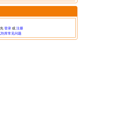
请先
登录
或
注册
试剂库常见问题