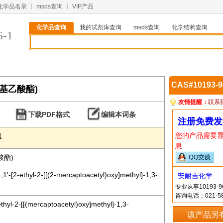
化学品名录
msds查询
VIP产品
化学品查询
我的试剂库查询
msds查询
化学结构查询
6-1
CAS#10193-
巯基乙酸酯)
友情提醒：
联系
下载PDF格式
编辑本词条
注册免费发
您的产品需要
息
息
酸酯)
,1'-[2-ethyl-2-[[(2-mercaptoacetyl)oxy]methyl]-1,3-
安耐吉化学
专业从事10193
咨询电话：021-58
ethyl-2-[[(mercaptoacetyl)oxy]methyl]-1,3-
该产品另