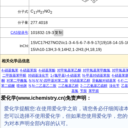
C
H
NO
分子式:
17
27
2
277.4018
分子量:
101832-19-3
CAS登录号
:
1S\/C17H27NO2\/c1-3-4-5-6-7-8-9-17(19)18-14-15-1
InChI:
15\/h10-13H,3-9,14H2,1-2H3,(H,18,19)
相关化学品信息
4-硝基氯苯
4-硝基苯胺
4-硝基苯酚
对甲氧基苯乙酮
对甲氧基苯甲酰氯
对甲氧基
二甲胺基苯甲醛
对硝基溴化苄
1-(氯甲基)-4-硝基苯
N-甲基对硝基苯胺
4-硝基苯
酮
对苯二甲酰氯
N,N,N',N'-四甲基对苯二胺
对硝基苯乙醇
异氰酸对硝基苯
4,4
苯二硫醚
喷他脒
N,N-二乙基乙二胺
二乙氨基乙醇
2-二乙氨基乙硫醇
溴化苄
乙
基氯
苄胺
苯甲腈
爱化学(www.ichemistry.cn)免责声明：
爱化学提醒您:在使用爱化学之前，请您务必仔细阅读
您可以选择不使用爱化学，但如果您使用爱化学，您的
为对本声明全部内容的认可。