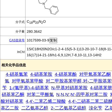
C
H
N
O
分子式:
18
20
2
280.3642
分子量:
1017599-03-9
CAS登录号
:
1S/C18H20N2O/c1-2-4-15(5-3-1)13-20-10-7-18(8-11-
InChI:
16(17)14-21-18/h1-6,9,12H,7-8,10-11,13-14H2
相关化学品信息
4-硝基氯苯
4-硝基苯胺
4-硝基苯酚
对甲氧基苯乙酮
氯
对甲氧基苯甲酸
对二甲胺基苯甲醛,对-二甲胺基
苄
1-(氯甲基)-4-硝基苯
N-甲基对硝基苯胺
4-硝基苯
硝基苯乙酮
对苯二甲酰氯
N,N,N',N'-四甲基对苯二胺
酸对硝基苯
4,4'-二苯乙烯二羧酸
4,4'-二硝基二苯二硫
基乙二胺
二乙氨基乙醇
2-二乙氨基乙硫醇
溴化苄
乙