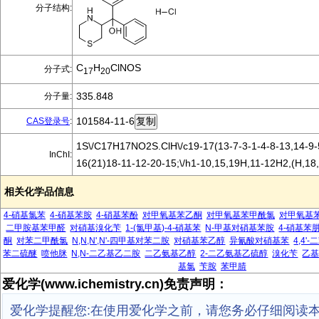
分子结构:
C
H
ClNOS
分子式:
17
20
335.848
分子量:
101584-11-6
CAS登录号
:
1S\/C17H17NO2S.ClH\/c19-17(13-7-3-1-4-8-13,14-9-
InChI:
16(21)18-11-12-20-15;\/h1-10,15,19H,11-12H2,(H,18
相关化学品信息
4-硝基氯苯
4-硝基苯胺
4-硝基苯酚
对甲氧基苯乙酮
对甲氧基苯甲酰氯
对甲氧基
二甲胺基苯甲醛
对硝基溴化苄
1-(氯甲基)-4-硝基苯
N-甲基对硝基苯胺
4-硝基苯
酮
对苯二甲酰氯
N,N,N',N'-四甲基对苯二胺
对硝基苯乙醇
异氰酸对硝基苯
4,4
苯二硫醚
喷他脒
N,N-二乙基乙二胺
二乙氨基乙醇
2-二乙氨基乙硫醇
溴化苄
乙
基氯
苄胺
苯甲腈
爱化学(www.ichemistry.cn)免责声明：
爱化学提醒您:在使用爱化学之前，请您务必仔细阅读