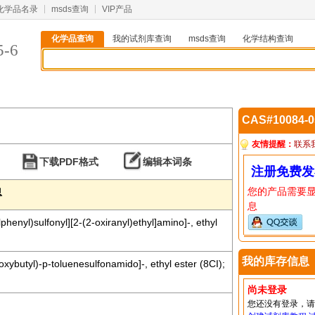
化学品名录
msds查询
VIP产品
化学品查询
我的试剂库查询
msds查询
化学结构查询
5-6
CAS#10084-
友情提醒：
联系
下载PDF格式
编辑本词条
注册免费发
您的产品需要
息
息
phenyl)sulfonyl][2-(2-oxiranyl)ethyl]amino]-, ethyl
我的库存信息
xybutyl)-p-toluenesulfonamido]-, ethyl ester (8CI);
尚未登录
您还没有登录，