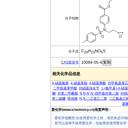
分子结构:
C
H
NO
S
分子式:
20
23
5
10084-05-6
CAS登录号
:
相关化学品信息
4-硝基氯苯
4-硝基苯胺
4-硝基苯酚
对甲氧基苯
二甲胺基苯甲醛
对硝基溴化苄
1-(氯甲基)-4-硝
酮
对苯二甲酰氯
N,N,N',N'-四甲基对苯二胺
对硝
苯二硫醚
喷他脒
N,N-二乙基乙二胺
二乙氨基乙
基
爱化学(www.ichemistry.cn)免责声明：
爱化学提醒您:在使用爱化学之前，请您务必仔细
您可以选择不使用爱化学，但如果您使用爱化学