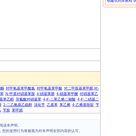
创建试剂库教程
乙酮
对甲氧基苯甲酰氯
对甲氧基苯甲酸
对二甲胺基苯甲醛,对-
基苯
N-甲基对硝基苯胺
4-硝基苯肼
4-硝基苯甲醚
对硝基苯乙
基苯乙醇
异氰酸对硝基苯
4,4'-二苯乙烯二羧酸
4,4'-二硝基二
醇
2-二乙氨基乙硫醇
溴化苄
乙基苯
苯乙烯
4-乙烯基吡啶
苄
氯
苄胺
苯甲腈
阅读本声明。
，您的使用行为将被视为对本声明全部内容的认可。