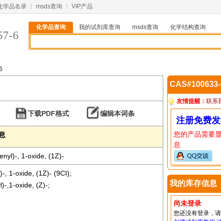
化学品名录
msds查询
VIP产品
化学品查询
我的试剂库查询
msds查询
化学结构查询
57-6
6
CAS#100633
友情提醒：
联系
下载PDF格式
编辑本词条
注册免费发
您的产品需要
信息
息
nyl)-, 1-oxide, (1Z)-
-, 1-oxide, (1Z)- (9CI);
我的库存信息
)-,1-oxide, (Z)-;
尚未登录
您还没有登录，