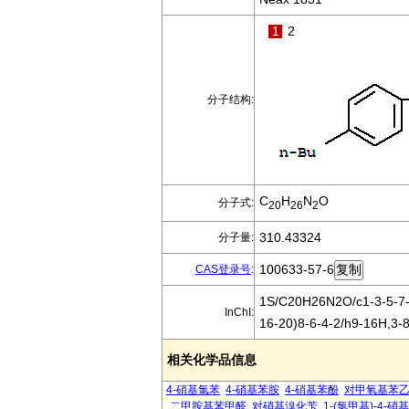
1
2
分子结构:
C
H
N
O
分子式:
20
26
2
310.43324
分子量:
100633-57-6
CAS登录号
:
1S/C20H26N2O/c1-3-5-7-
InChI:
16-20)8-6-4-2/h9-16H,3-
相关化学品信息
4-硝基氯苯
4-硝基苯胺
4-硝基苯酚
对甲氧基苯
二甲胺基苯甲醛
对硝基溴化苄
1-(氯甲基)-4-硝