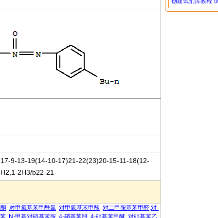
创建试剂库教程
17-9-13-19(14-10-17)21-22(23)20-15-11-18(12-
8H2,1-2H3/b22-21-
乙酮
对甲氧基苯甲酰氯
对甲氧基苯甲酸
对二甲胺基苯甲醛,对-
基苯
N-甲基对硝基苯胺
4-硝基苯肼
4-硝基苯甲醚
对硝基苯乙