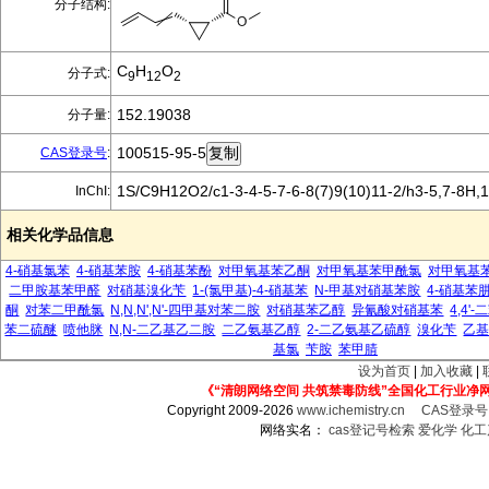
分子结构:
C
H
O
分子式:
9
12
2
152.19038
分子量:
100515-95-5
CAS登录号
:
1S/C9H12O2/c1-3-4-5-7-6-8(7)9(10)11-2/h3-5,7-8H,1
InChI:
相关化学品信息
4-硝基氯苯
4-硝基苯胺
4-硝基苯酚
对甲氧基苯乙酮
对甲氧基苯甲酰氯
对甲氧基
二甲胺基苯甲醛
对硝基溴化苄
1-(氯甲基)-4-硝基苯
N-甲基对硝基苯胺
4-硝基苯
酮
对苯二甲酰氯
N,N,N',N'-四甲基对苯二胺
对硝基苯乙醇
异氰酸对硝基苯
4,4
苯二硫醚
喷他脒
N,N-二乙基乙二胺
二乙氨基乙醇
2-二乙氨基乙硫醇
溴化苄
乙
基氯
苄胺
苯甲腈
设为首页
|
加入收藏
|
《“清朗网络空间 共筑禁毒防线”全国化工行业净
Copyright 2009-2026
www.ichemistry.cn
CAS登录
网络实名：
cas登记号检索
爱化学
化工