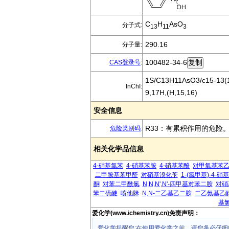
C
H
AsO
分子式:
13
11
3
290.16
分子量:
100482-34-6
CAS登录号
:
1S/C13H11AsO3/c15-13(16
InChI:
9,17H,(H,15,16)
安全信息
R33：有累积作用的危险
危险类别码
:
相关化学品信息
4-硝基氯苯
4-硝基苯胺
4-硝基苯酚
对甲氧基苯
二甲胺基苯甲醛
对硝基溴化苄
1-(氯甲基)-4-硝
酮
对苯二甲酰氯
N,N,N',N'-四甲基对苯二胺
对硝
苯二硫醚
喷他脒
N,N-二乙基乙二胺
二乙氨基乙
基
爱化学(www.ichemistry.cn)免责声明：
爱化学提醒您:在使用爱化学之前，请您务必仔细