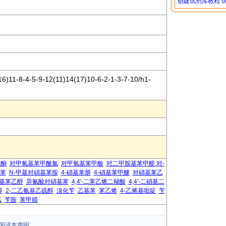
创建试剂库教程
)11-8-4-5-9-12(11)14(17)10-6-2-1-3-7​-10/h1-
。
乙酮
对甲氧基苯甲酰氯
对甲氧基苯甲酸
对二甲胺基苯甲醛,对-
基苯
N-甲基对硝基苯胺
4-硝基苯肼
4-硝基苯甲醚
对硝基苯乙
基苯乙醇
异氰酸对硝基苯
4,4'-二苯乙烯二羧酸
4,4'-二硝基二
醇
2-二乙氨基乙硫醇
溴化苄
乙基苯
苯乙烯
4-乙烯基吡啶
苄
氯
苄胺
苯甲腈
阅读本声明。