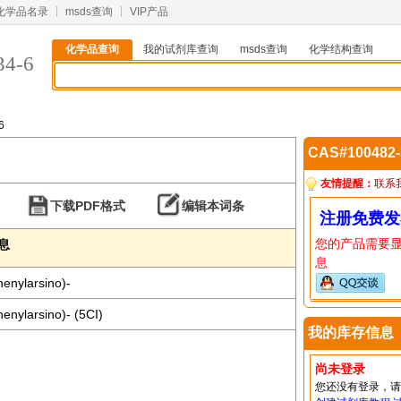
化学品名录
msds查询
VIP产品
化学品查询
我的试剂库查询
msds查询
化学结构查询
34-6
6
CAS#100482
友情提醒：
联系
下载PDF格式
编辑本词条
注册免费发
您的产品需要
信息
息
henylarsino)-
enylarsino)- (5CI)
我的库存信息
尚未登录
您还没有登录，