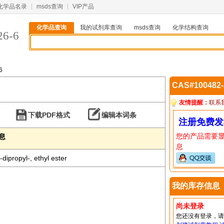
化学品名录
msds查询
VIP产品
化学品查询
我的试剂库查询
msds查询
化学结构查询
26-6
6
CAS#100482
友情提醒：
联系
下载PDF格式
编辑本词条
注册免费发
您的产品需要
信息
息
dipropyl-, ethyl ester
我的库存信息
尚未登录
您还没有登录，