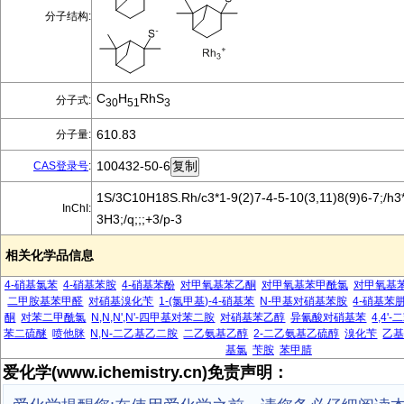
分子结构:
C
H
RhS
分子式:
30
51
3
610.83
分子量:
100432-50-6
CAS登录号
:
1S/3C10H18S.Rh/c3*1-9(2)7-4-5-10(3,11)8(9)6-7;/h3
InChI:
3H3;/q;;;+3/p-3
相关化学品信息
4-硝基氯苯
4-硝基苯胺
4-硝基苯酚
对甲氧基苯乙酮
对甲氧基苯甲酰氯
对甲氧基
二甲胺基苯甲醛
对硝基溴化苄
1-(氯甲基)-4-硝基苯
N-甲基对硝基苯胺
4-硝基苯
酮
对苯二甲酰氯
N,N,N',N'-四甲基对苯二胺
对硝基苯乙醇
异氰酸对硝基苯
4,4
苯二硫醚
喷他脒
N,N-二乙基乙二胺
二乙氨基乙醇
2-二乙氨基乙硫醇
溴化苄
乙
基氯
苄胺
苯甲腈
爱化学(www.ichemistry.cn)免责声明：