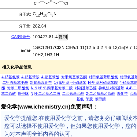
C
H
Cl
N
分子式:
12
18
3
282.64
分子量:
100427-81-4
CAS登录号
:
1S/C12H17Cl2N.ClH/c1-11(12-5-3-2-4-6-12)15(9-7-13
InChI:
10H2,1H3;1H
相关化学品信息
4-硝基氯苯
4-硝基苯胺
4-硝基苯酚
对甲氧基苯乙酮
对甲氧基苯甲酰氯
对甲氧基
二甲胺基苯甲醛
对硝基溴化苄
1-(氯甲基)-4-硝基苯
N-甲基对硝基苯胺
4-硝基苯
酮
对苯二甲酰氯
N,N,N',N'-四甲基对苯二胺
对硝基苯乙醇
异氰酸对硝基苯
4,4
苯二硫醚
喷他脒
N,N-二乙基乙二胺
二乙氨基乙醇
2-二乙氨基乙硫醇
溴化苄
乙
基氯
苄胺
苯甲腈
爱化学(www.ichemistry.cn)免责声明：
爱化学提醒您:在使用爱化学之前，请您务必仔细阅读
您可以选择不使用爱化学，但如果您使用爱化学，您的
为对本声明全部内容的认可。