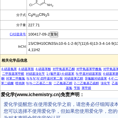
C
H
ClN
S
分子式:
9
10
3
227.71
分子量:
100417-09-2
CAS登录号
:
1S/C9H10ClN3S/c10-6-1-2-8(7(11)5-6)13-3-4-14-9(13
InChI:
4,11H2
相关化学品信息
4-硝基氯苯
4-硝基苯胺
4-硝基苯酚
对甲氧基苯乙酮
对甲氧基苯甲酰氯
对甲氧基
二甲胺基苯甲醛
对硝基溴化苄
1-(氯甲基)-4-硝基苯
N-甲基对硝基苯胺
4-硝基苯
酮
对苯二甲酰氯
N,N,N',N'-四甲基对苯二胺
对硝基苯乙醇
异氰酸对硝基苯
4,4
苯二硫醚
喷他脒
N,N-二乙基乙二胺
二乙氨基乙醇
2-二乙氨基乙硫醇
溴化苄
乙
基氯
苄胺
苯甲腈
爱化学(www.ichemistry.cn)免责声明：
爱化学提醒您:在使用爱化学之前，请您务必仔细阅读
您可以选择不使用爱化学，但如果您使用爱化学，您的