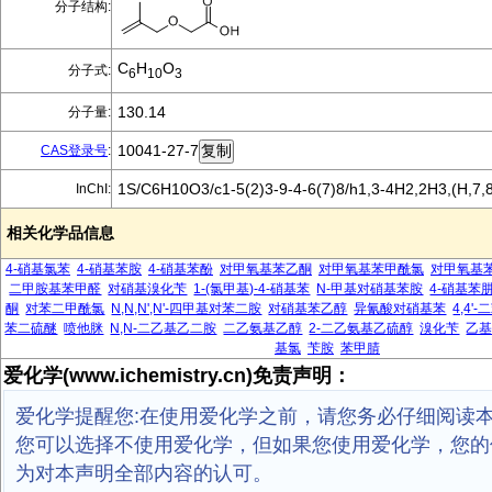
分子结构:
C
H
O
分子式:
6
10
3
130.14
分子量:
10041-27-7
CAS登录号
:
1S/C6H10O3/c1-5(2)3-9-4-6(7)8/h1,3-4H2,2H3,(H,7,
InChI:
相关化学品信息
4-硝基氯苯
4-硝基苯胺
4-硝基苯酚
对甲氧基苯乙酮
对甲氧基苯甲酰氯
对甲氧基
二甲胺基苯甲醛
对硝基溴化苄
1-(氯甲基)-4-硝基苯
N-甲基对硝基苯胺
4-硝基苯
酮
对苯二甲酰氯
N,N,N',N'-四甲基对苯二胺
对硝基苯乙醇
异氰酸对硝基苯
4,4
苯二硫醚
喷他脒
N,N-二乙基乙二胺
二乙氨基乙醇
2-二乙氨基乙硫醇
溴化苄
乙
基氯
苄胺
苯甲腈
爱化学(www.ichemistry.cn)免责声明：
爱化学提醒您:在使用爱化学之前，请您务必仔细阅读
您可以选择不使用爱化学，但如果您使用爱化学，您的
为对本声明全部内容的认可。