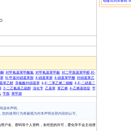
创建试剂库教程
乙酮
对甲氧基苯甲酰氯
对甲氧基苯甲酸
对二甲胺基苯甲醛,对-
基苯
N-甲基对硝基苯胺
4-硝基苯肼
4-硝基苯甲醚
对硝基苯乙
基苯乙醇
异氰酸对硝基苯
4,4'-二苯乙烯二羧酸
4,4'-二硝基二
醇
2-二乙氨基乙硫醇
溴化苄
乙基苯
苯乙烯
4-乙烯基吡啶
苄
氯
苄胺
苯甲腈
阅读本声明。
，您的使用行为将被视为对本声明全部内容的认可。
的用户名、密码等个人资料，未经您的许可，爱化学不会主动泄