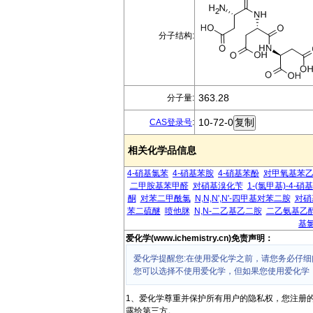
分子结构:
363.28
分子量:
10-72-0
CAS登录号
:
相关化学品信息
4-硝基氯苯
4-硝基苯胺
4-硝基苯酚
对甲氧基苯
二甲胺基苯甲醛
对硝基溴化苄
1-(氯甲基)-4-硝
酮
对苯二甲酰氯
N,N,N',N'-四甲基对苯二胺
对硝
苯二硫醚
喷他脒
N,N-二乙基乙二胺
二乙氨基乙
基
爱化学(www.ichemistry.cn)免责声明：
爱化学提醒您:在使用爱化学之前，请您务必仔细
您可以选择不使用爱化学，但如果您使用爱化学
1、爱化学尊重并保护所有用户的隐私权，您注册
露给第三方。