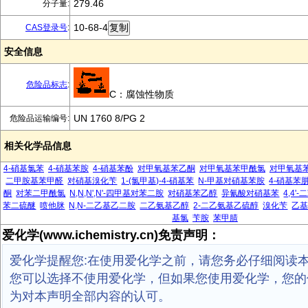
279.46
分子量:
10-68-4
CAS登录号
:
安全信息
危险品标志
:
C：腐蚀性物质
UN 1760 8/PG 2
危险品运输编号:
相关化学品信息
4-硝基氯苯
4-硝基苯胺
4-硝基苯酚
对甲氧基苯乙酮
对甲氧基苯甲酰氯
对甲氧基
二甲胺基苯甲醛
对硝基溴化苄
1-(氯甲基)-4-硝基苯
N-甲基对硝基苯胺
4-硝基苯
酮
对苯二甲酰氯
N,N,N',N'-四甲基对苯二胺
对硝基苯乙醇
异氰酸对硝基苯
4,4
苯二硫醚
喷他脒
N,N-二乙基乙二胺
二乙氨基乙醇
2-二乙氨基乙硫醇
溴化苄
乙
基氯
苄胺
苯甲腈
爱化学(www.ichemistry.cn)免责声明：
爱化学提醒您:在使用爱化学之前，请您务必仔细阅读
您可以选择不使用爱化学，但如果您使用爱化学，您的
为对本声明全部内容的认可。