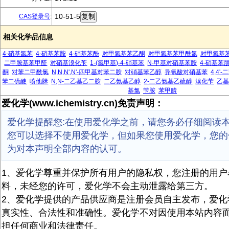
10-51-5
CAS登录号
:
相关化学品信息
4-硝基氯苯
4-硝基苯胺
4-硝基苯酚
对甲氧基苯乙酮
对甲氧基苯甲酰氯
对甲氧基
二甲胺基苯甲醛
对硝基溴化苄
1-(氯甲基)-4-硝基苯
N-甲基对硝基苯胺
4-硝基苯
酮
对苯二甲酰氯
N,N,N',N'-四甲基对苯二胺
对硝基苯乙醇
异氰酸对硝基苯
4,4
苯二硫醚
喷他脒
N,N-二乙基乙二胺
二乙氨基乙醇
2-二乙氨基乙硫醇
溴化苄
乙
基氯
苄胺
苯甲腈
爱化学(www.ichemistry.cn)免责声明：
爱化学提醒您:在使用爱化学之前，请您务必仔细阅读
您可以选择不使用爱化学，但如果您使用爱化学，您的
为对本声明全部内容的认可。
1、爱化学尊重并保护所有用户的隐私权，您注册的用户
料，未经您的许可，爱化学不会主动泄露给第三方。
2、爱化学提供的产品供应商是注册会员自主发布，爱化
真实性、合法性和准确性。爱化学不对因使用本站内容
担任何商业和法律责任。