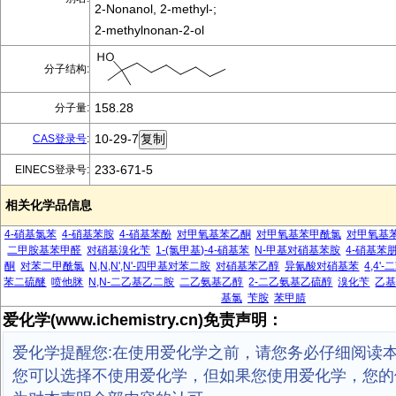
2-Nonanol, 2-methyl-;
2-methylnonan-2-ol
分子结构:
158.28
分子量:
10-29-7
CAS登录号
:
233-671-5
EINECS登录号:
相关化学品信息
4-硝基氯苯
4-硝基苯胺
4-硝基苯酚
对甲氧基苯乙酮
对甲氧基苯甲酰氯
对甲氧基
二甲胺基苯甲醛
对硝基溴化苄
1-(氯甲基)-4-硝基苯
N-甲基对硝基苯胺
4-硝基苯
酮
对苯二甲酰氯
N,N,N',N'-四甲基对苯二胺
对硝基苯乙醇
异氰酸对硝基苯
4,4
苯二硫醚
喷他脒
N,N-二乙基乙二胺
二乙氨基乙醇
2-二乙氨基乙硫醇
溴化苄
乙
基氯
苄胺
苯甲腈
爱化学(www.ichemistry.cn)免责声明：
爱化学提醒您:在使用爱化学之前，请您务必仔细阅读
您可以选择不使用爱化学，但如果您使用爱化学，您的