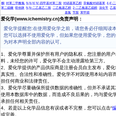
酮
对苯二甲酰氯
N,N,N',N'-四甲基对苯二胺
对硝基苯乙醇
异氰酸对硝基苯
4,4
苯二硫醚
喷他脒
N,N-二乙基乙二胺
二乙氨基乙醇
2-二乙氨基乙硫醇
溴化苄
乙
基氯
苄胺
苯甲腈
爱化学(www.ichemistry.cn)免责声明：
爱化学提醒您:在使用爱化学之前，请您务必仔细阅读
您可以选择不使用爱化学，但如果您使用爱化学，您的
为对本声明全部内容的认可。
1、爱化学尊重并保护所有用户的隐私权，您注册的用户
料，未经您的许可，爱化学不会主动泄露给第三方。
2、爱化学提供的产品供应商是注册会员自主发布，爱化
真实性、合法性和准确性。爱化学不对因使用本站内容
担任何商业和法律责任。
3、爱化学尽量确保所提供数据的准确性，但并不承诺其
使用本数据库中的数据，而造成不良后果的，均与爱化
承担任何相关责任。
4、若是以上化学品信息有误或者不完整，您可以点击“
或完善。